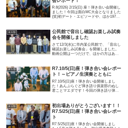
会レポート！
R.8(2026) 2/15(日) 座！弾き合い会開催し
ました！今回は面白MC大会となりました
(笑)初デート・エピソードや、ほか1970
年代の大事件など、50年近くも昔の話で
盛り上がります(^^♪クラシック・ギター
のK西さんのお友達が観覧に...
公民館で音出し確認お楽しみ試奏
未分類
会を開催しました
さて12/3(水)に市内某公民館で、「音出し
確認お楽しみ試奏会」を開催しました。
動画公開は一つだけで、ほかの方はあり
ませんので、写真でお楽しみください(笑)
壮大なる軌跡(笑)事の始まりは、弾き合い
会常連様のシルバー世代で組んでいるバ
R7.10/5(日)座！弾き合い会レポー
未分類
ンド「サ...
ト！～ピアノ生演奏とともに
R7.10/5(日)座！弾き合い会開催しまし
た！あんぷらぐど弾き語り俱楽部のぬし
君ことマエダです！今回の弾き語り弾き
合い会は、もう一つマエダが主催してい
るピアノ弾き合い会と合同で行いまし
た！弾き語りオヤジ達がピアノの生演奏
初出場ありがとうございます！！
未分類
を聴けてたいそう喜...
R7.5/25(日)座！弾き合い会レポー
ト
R7.5/25(日)座！弾き合い会開催しまし