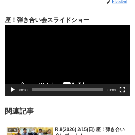
hikiaikai
座！弾き合い会スライドショー
動
画
プ
レ
ー
ヤ
ー
00:00
01:09
関連記事
R.8(2026) 2/15(日) 座！弾き合い
未分類