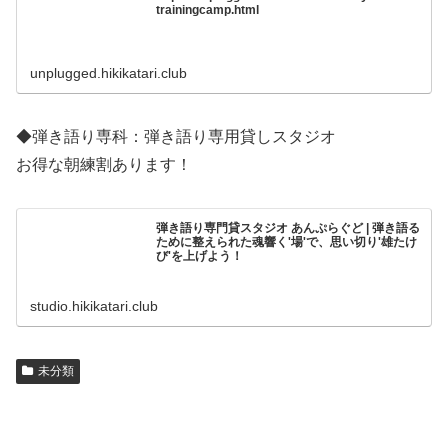
trainingcamp.html
unplugged.hikikatari.club
◆弾き語り専科：弾き語り専用貸しスタジオ
お得な朝練割あります！
弾き語り専門貸スタジオ あんぷらぐど | 弾き語る
ために整えられた魂響く'場'で、思い切り'雄たけ
び'を上げよう！
studio.hikikatari.club
未分類