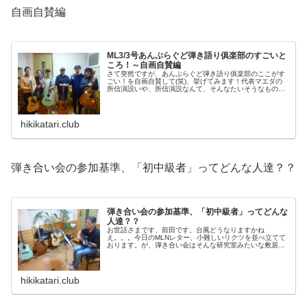
自画自賛編
ML3/3号あんぷらぐど弾き語り俱楽部のすごいと
ころ！～自画自賛編
さて突然ですが、あんぷらぐど弾き語り俱楽部のここがす
ごい！を自画自賛して(笑)、挙げてみます！代表マエダの
所信演説いや、所信演説なんて、そんなたいそうなもので
はないのですけどえへへ(〃´∪｀〃)ゞいきなりですが、あ
んぷらぐど弾き語り倶楽部に...
hikikatari.club
弾き合い会の参加基準、「初中級者」ってどんな人達？？
弾き合い会の参加基準、「初中級者」ってどんな
人達？？
お世話さまです、前田です。台風どうなりますかね
え。。。今日のMLNレター、小難しいリクツを並べ立てて
おります。が、弾き合い会はそんな研究室みたいな敷居の
高い場所ではありません。これから参加される方は、ご安
心くださいね！目次：--------...
hikikatari.club