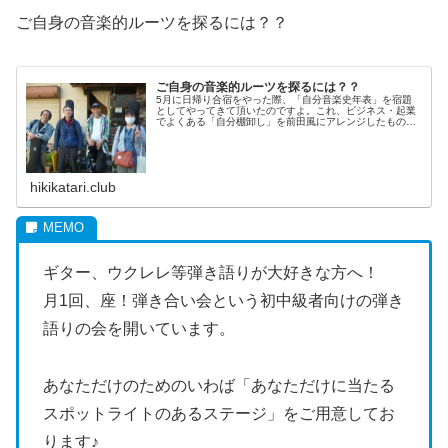
ご自身の音楽的ルーツを探るには？？
ご自身の音楽的ルーツを探るには？？
5月に日帰り合宿をやった際、「自分音楽史年表」を宿題
としてやってきて頂いたのですよ。これ、ビジネス・起業
でよくある「自分棚卸し」を前田風にアレンジしたものな
のですけどね。例えばビジネスで、特に起業をする場合、
いわゆる「自己棚卸し」という作業...
hikikatari.club
ギター、ウクレレ等弾き語りが大好きな方へ！
月1回、座！弾き合い会という初中級者向けの弾き
語りの会を開いています。
あなただけのためのいわば「あなただけに当たる
スポットライトのあるステージ」をご用意してお
ります♪