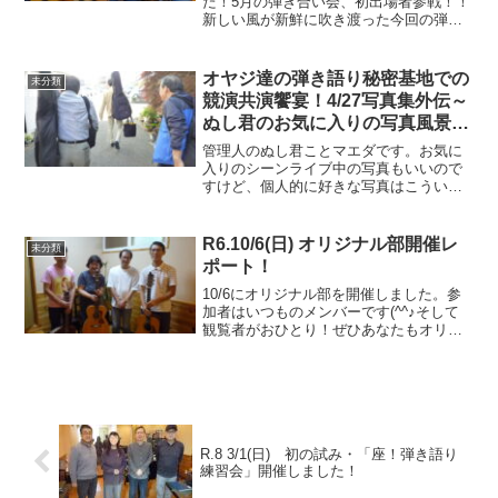
た！5月の弾き合い会、初出場者参戦！！
新しい風が新鮮に吹き渡った今回の弾き
合い会！早速動画でお楽しみくださ
い！！初参戦！！やすじさん初参加のや
すじさん。堂々たる演奏をご披露頂きま
オヤジ達の弾き語り秘密基地での
未分類
した！バンドでエレ...
競演共演饗宴！4/27写真集外伝～
ぬし君のお気に入りの写真風景と
は？
管理人のぬし君ことマエダです。お気に
入りのシーンライブ中の写真もいいので
すけど、個人的に好きな写真はこういう
ヤツ！・・・本番終わった後の雑談です
(^^♪そしてこういう玄関を出るときと
か、、、それぞれの家路に着こうとする
R6.10/6(日) オリジナル部開催レ
未分類
ところとか、、行く先が...
ポート！
10/6にオリジナル部を開催しました。参
加者はいつものメンバーです(^^♪そして
観覧者がおひとり！ぜひあなたもオリジ
ナルを創って、エントリーしてください
ませ！！オリジナル部レポート！三者三
様の世界観があらわれる、オリジナル部
の弾き合い会。そ...
R.8 3/1(日) 初の試み・「座！弾き語り
練習会」開催しました！