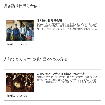
弾き語り日帰り合宿
弾き語り日帰り合宿
あんぷらぐど弾き語り倶楽部の前田です。あんぷらぐど弾
き語り倶楽部主催の「弾き語り5時間日帰り合宿」のご案
内です。「弾き語りを実技・本番以外の部分でも楽しんで
ほしい」「弾き語り三昧」とは、何も実技・本番だけでは
ない―前田や参加者同士の交流で、...
hikikatari.club
人前で'あがらず'に弾き語る9つの方法
人前で’あがらず’に弾き語る9つの方法
お世話さまです、前田です。朝夜と、秋の虫が鳴いている
前田邸でッス！昼は暑くても、もう秋なのですね。♪いま
は、もう秋誰もいない、前田邸♪さあ、今日は久々のコラム
です！◆人前で'あがらず'に弾き語る方法「私、'あが...
hikikatari.club